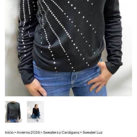
Inicio
>
Invierno 2026
>
Sweaters y Cardigans
>
Sweater Luz