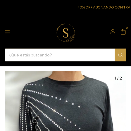
40% OFF ABONANDO CON TRANSFER
0
1
/
2