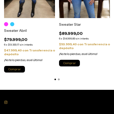
Sweater Star
Sweater Abril
$89.999,00
$79.999,00
6
x
$14.999,83
sin interés
$53.999,40
con
Transferencia o
6
x
$13.333,17
sin interés
depósito
$47.999,40
con
Transferencia o
¡No te lo pierdas, es el último!
depósito
¡No te lo pierdas, es el último!
Comprar
Comprar